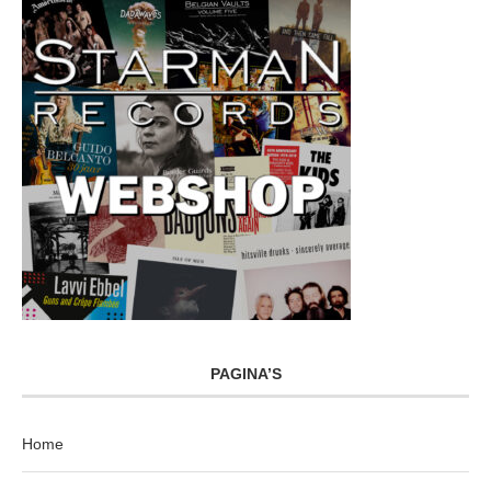
PAGINA’S
Home