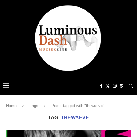
Home
Tags
Posts tagged with "thewaeve"
TAG:
THEWAEVE