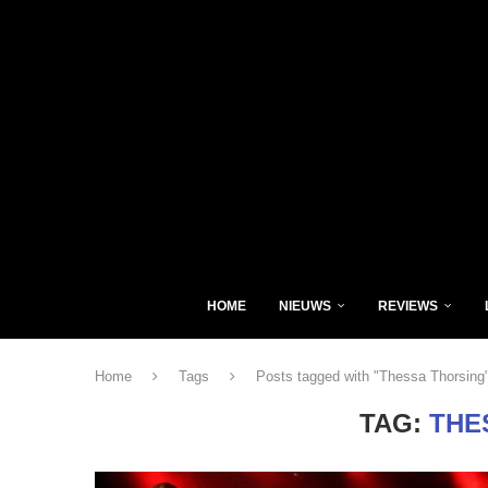
HOME
NIEUWS
REVIEWS
Home
Tags
Posts tagged with "Thessa Thorsing
TAG:
THE