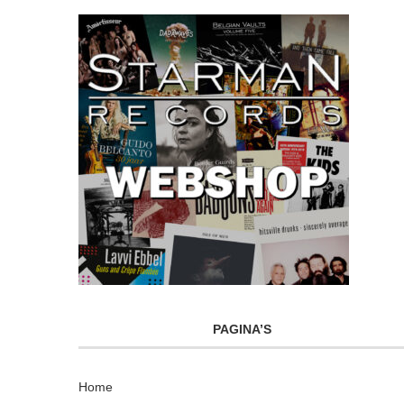
PAGINA’S
Home