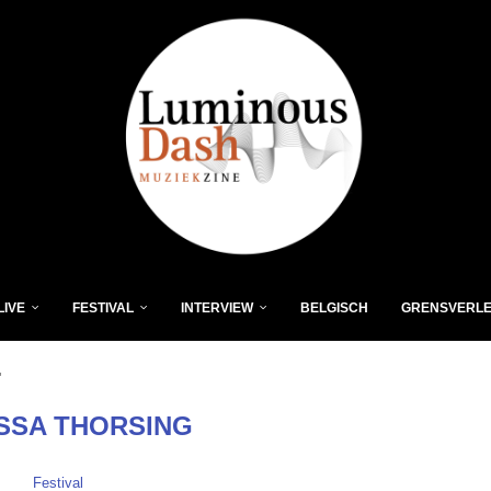
LIVE
FESTIVAL
INTERVIEW
BELGISCH
GRENSVERL
"
SSA THORSING
Festival