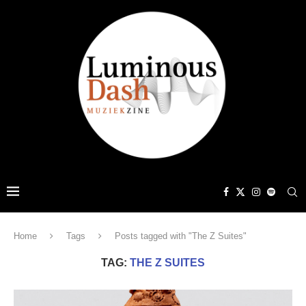
Home
Tags
Posts tagged with "The Z Suites"
TAG:
THE Z SUITES