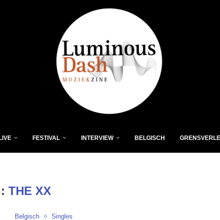
LIVE
FESTIVAL
INTERVIEW
BELGISCH
GRENSVERL
G:
THE XX
Belgisch
Singles