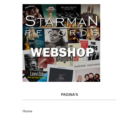
PAGINA’S
Home