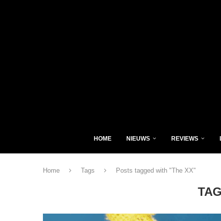
HOME
NIEUWS
REVIEWS
Home
Tags
Posts tagged with "The XX"
TA