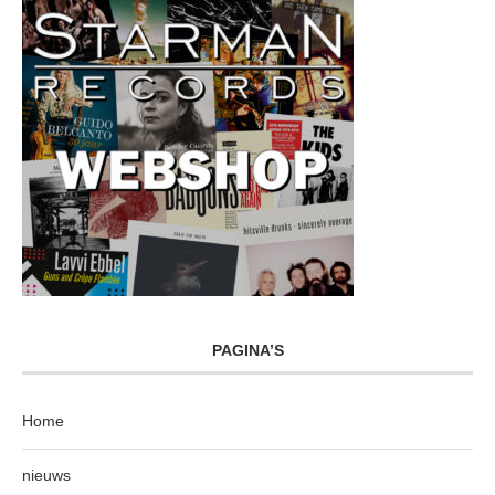
PAGINA’S
Home
nieuws