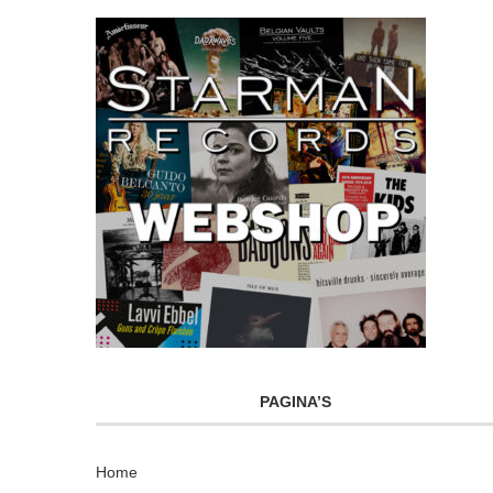
PAGINA’S
Home