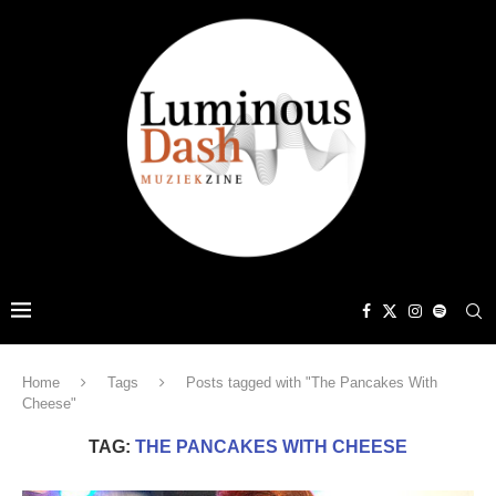
Home
Tags
Posts tagged with "The Pancakes With
Cheese"
TAG:
THE PANCAKES WITH CHEESE