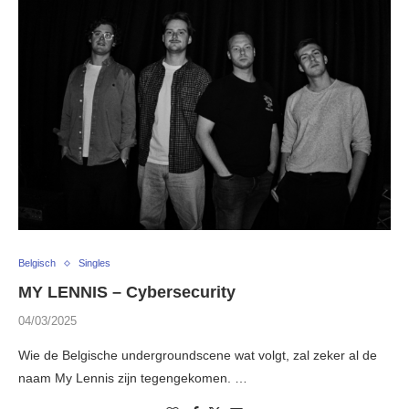
Belgisch
Singles
MY LENNIS – Cybersecurity
04/03/2025
Wie de Belgische undergroundscene wat volgt, zal zeker al de
naam My Lennis zijn tegengekomen. …