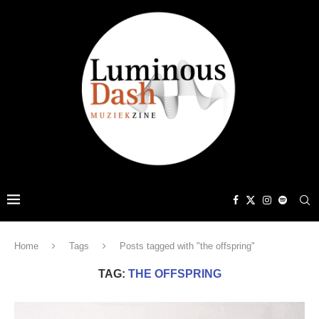
Home
Tags
Posts tagged with "the offspring"
TAG:
THE OFFSPRING