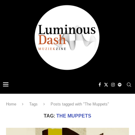
Home
Tags
Posts tagged with "The Muppets"
TAG:
THE MUPPETS