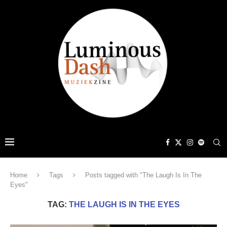
Home
Tags
Posts tagged with "The Laugh Is In The
Eyes"
TAG:
THE LAUGH IS IN THE EYES