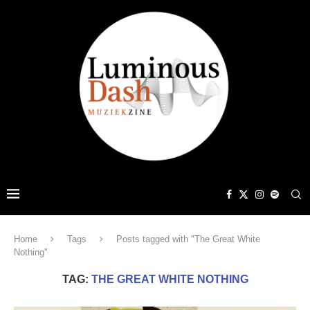
Home
Tags
Posts tagged with "The Great White
Nothing"
TAG:
THE GREAT WHITE NOTHING