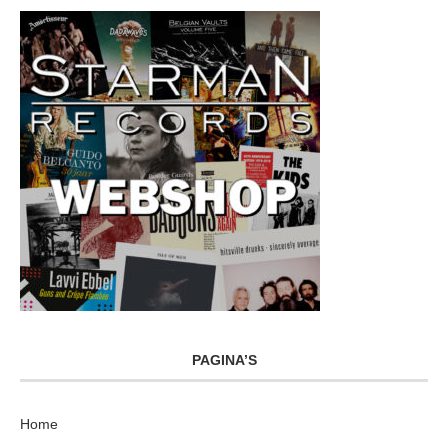
PAGINA’S
Home