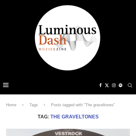
Home
Tags
Posts tagged with "The graveltones"
TAG:
THE GRAVELTONES