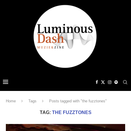
Home
Tags
Posts tagged with "the fuzztones"
TAG:
THE FUZZTONES