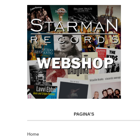
PAGINA’S
Home