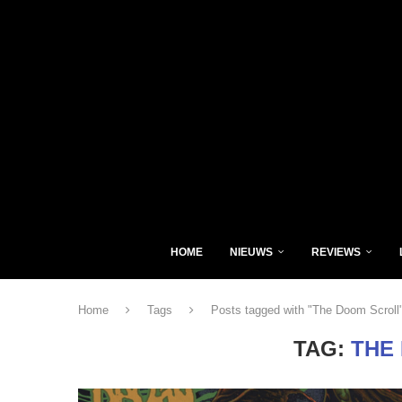
HOME
NIEUWS
REVIEWS
Home
Tags
Posts tagged with "The Doom Scroll
TAG:
THE