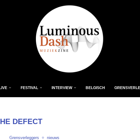
LIVE
FESTIVAL
INTERVIEW
BELGISCH
GRENSVERL
THE DEFECT
Grensverleggers
nieuws