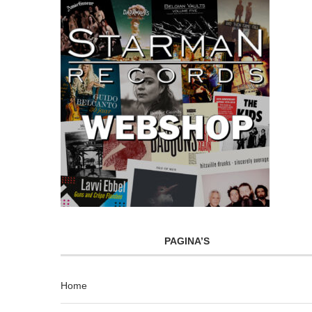
PAGINA’S
Home