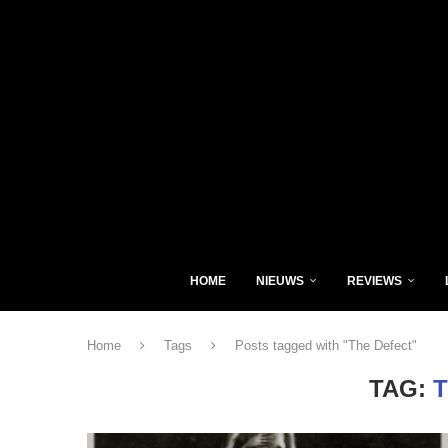
HOME
NIEUWS
REVIEWS
Home
Tags
Posts tagged with "The Defect"
TAG: