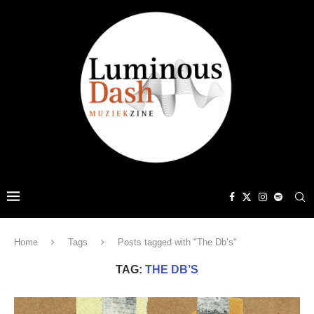
Home
Tags
Posts tagged with "The Db’s"
TAG:
THE DB’S