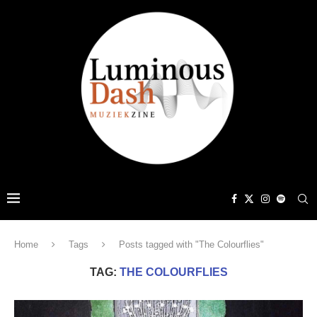
Home
Tags
Posts tagged with "The Colourflies"
TAG:
THE COLOURFLIES