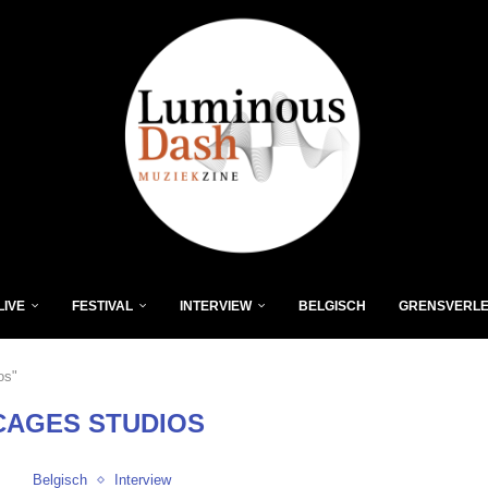
LIVE
FESTIVAL
INTERVIEW
BELGISCH
GRENSVERL
os"
CAGES STUDIOS
Belgisch
Interview