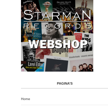
PAGINA’S
Home