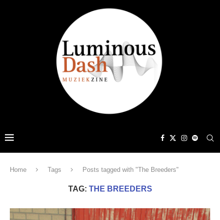
Home
Tags
Posts tagged with "The Breeders"
TAG:
THE BREEDERS