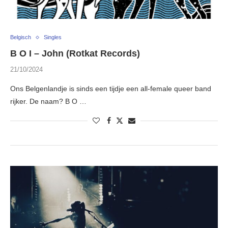
Belgisch
Singles
B O I – John (Rotkat Records)
21/10/2024
Ons Belgenlandje is sinds een tijdje een all-female queer band
rijker. De naam? B O …