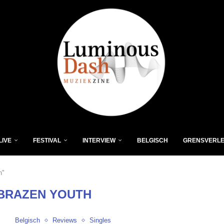
LIVE
FESTIVAL
INTERVIEW
BELGISCH
GRENSVERL
h"
BRAZEN YOUTH
Belgisch
Reviews
Singles