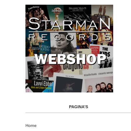
PAGINA’S
Home