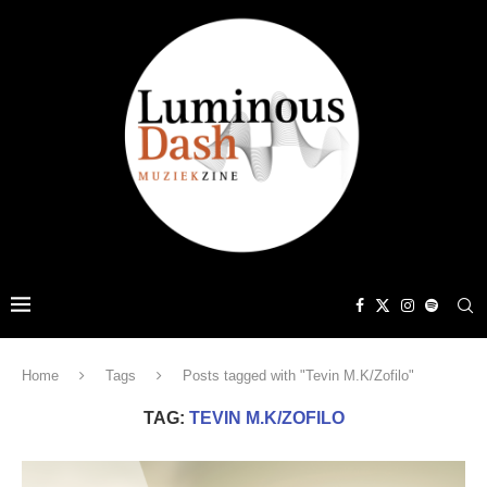
Home
Tags
Posts tagged with "Tevin M.K/Zofilo"
TAG:
TEVIN M.K/ZOFILO