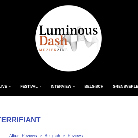
LIVE
FESTIVAL
INTERVIEW
BELGISCH
GRENSVERL
TERRIFIANT
Album Reviews
Belgisch
Reviews