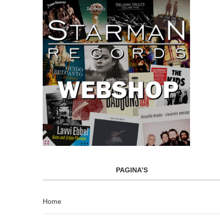
PAGINA’S
Home