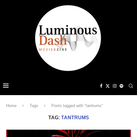
Home
Tags
Posts tagged with "tantrums"
TAG:
TANTRUMS