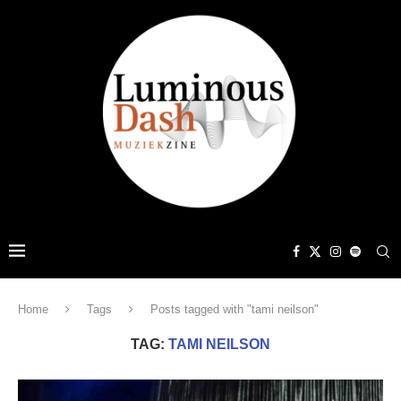
Home
Tags
Posts tagged with "tami neilson"
TAG:
TAMI NEILSON