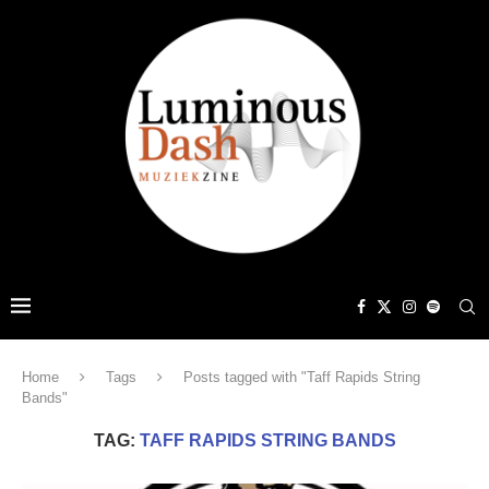
Home
Tags
Posts tagged with "Taff Rapids String
Bands"
TAG:
TAFF RAPIDS STRING BANDS