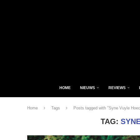
HOME
NIEUWS
REVIEWS
Home
Tags
Posts tagged with "Syne Vuyle Hoe
TAG:
SYNE