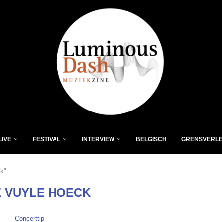
LIVE
FESTIVAL
INTERVIEW
BELGISCH
GRENSVERL
ck"
 VUYLE HOECK
Concerttip