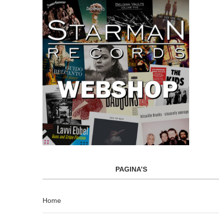
PAGINA’S
Home