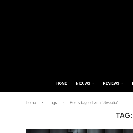
HOME
NIEUWS
REVIEWS
Home
Tags
Posts tagged with "Sweetie"
TAG