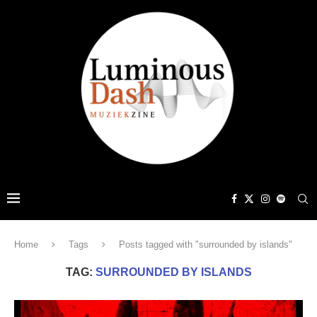
Home
Tags
Posts tagged with "surrounded by islands"
TAG:
SURROUNDED BY ISLANDS