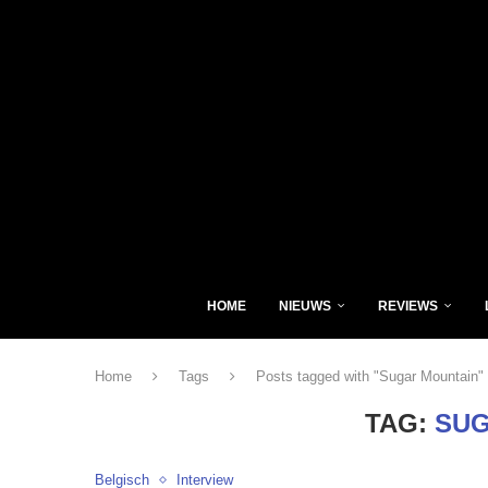
HOME
NIEUWS
REVIEWS
Home
Tags
Posts tagged with "Sugar Mountain"
TAG:
SUG
Belgisch
Interview