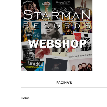
PAGINA’S
Home