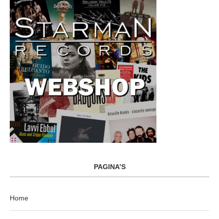
PAGINA’S
Home