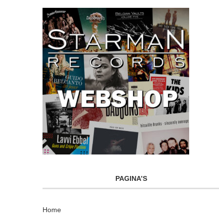
PAGINA’S
Home