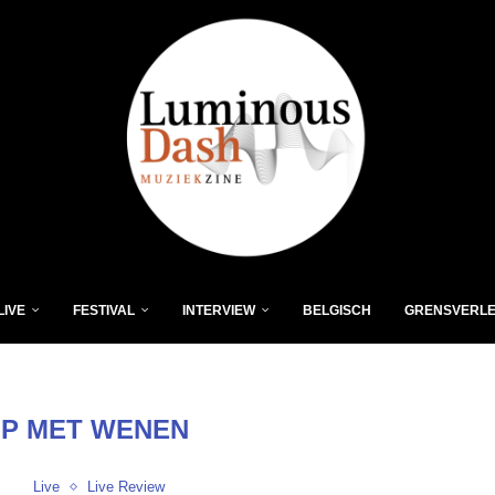
LIVE
FESTIVAL
INTERVIEW
BELGISCH
GRENSVERL
P MET WENEN
Live
Live Review