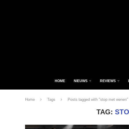
HOME
NIEUWS
REVIEWS
Home
Tags
Posts tagged with "stop met wenen"
TAG:
STO