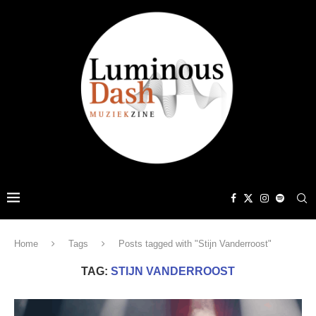
Home
Tags
Posts tagged with "Stijn Vanderroost"
TAG:
STIJN VANDERROOST