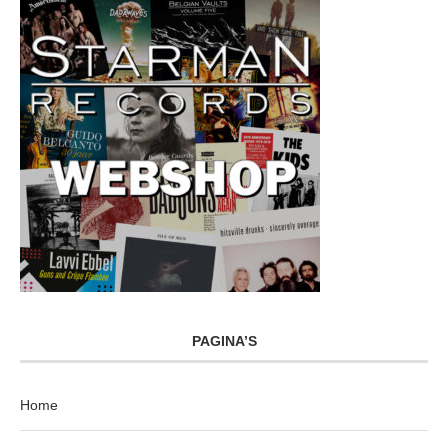
PAGINA’S
Home