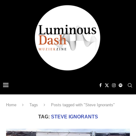
Home
Tags
Posts tagged with "Steve Ignorants"
TAG:
STEVE IGNORANTS