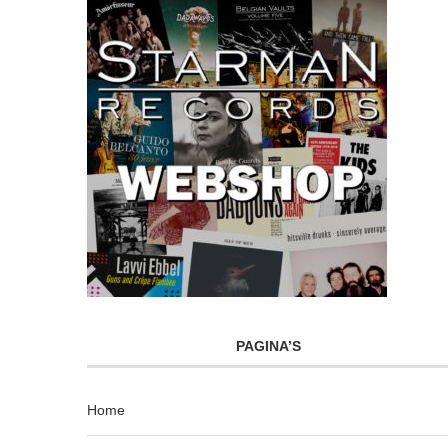
PAGINA’S
Home