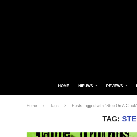
HOME
NIEUWS
REVIEWS
Home
Tags
Posts tagged with "Step On A Crack
TAG:
STE