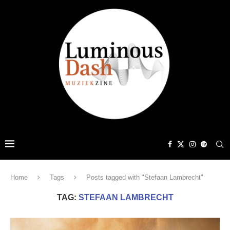
Home
Tags
Posts tagged with "Stefaan Lambrecht"
TAG:
STEFAAN LAMBRECHT