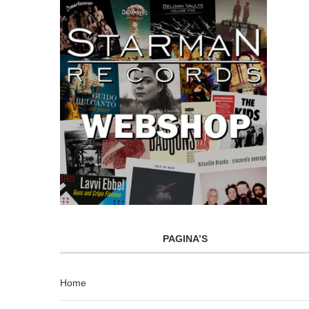
PAGINA’S
Home