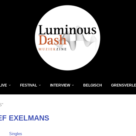
LIVE
FESTIVAL
INTERVIEW
BELGISCH
GRENSVERL
S"
EF EXELMANS
Singles