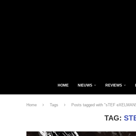
HOME
NIEUWS
REVIEWS
Home
Tags
Posts tagged with "sTEF eXELMAN
TAG:
ST