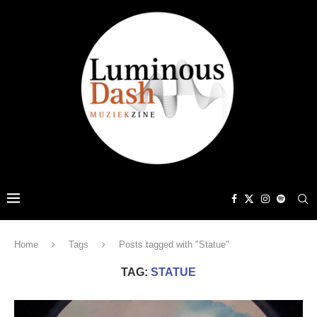
Home
Tags
Posts tagged with "Statue"
TAG:
STATUE