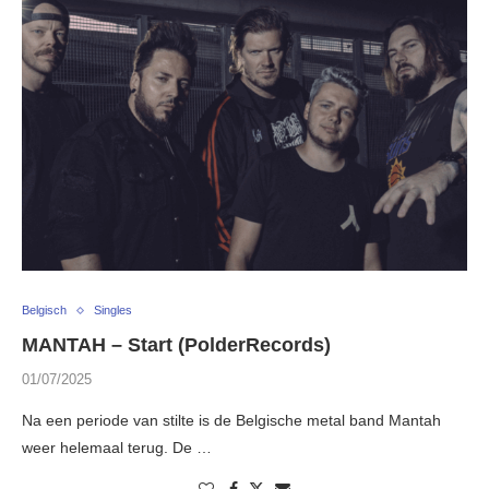
Belgisch
Singles
MANTAH – Start (PolderRecords)
01/07/2025
Na een periode van stilte is de Belgische metal band Mantah
weer helemaal terug. De …