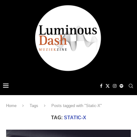
Home
Tags
Posts tagged with "Static-X"
TAG:
STATIC-X