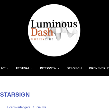
LIVE
FESTIVAL
INTERVIEW
BELGISCH
GRENSVERL
STARSIGN
Grensverleggers
nieuws