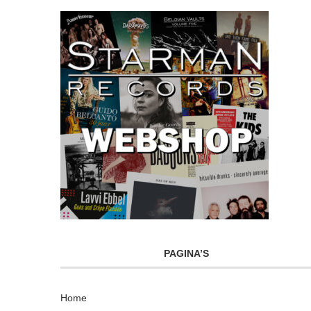
PAGINA’S
Home