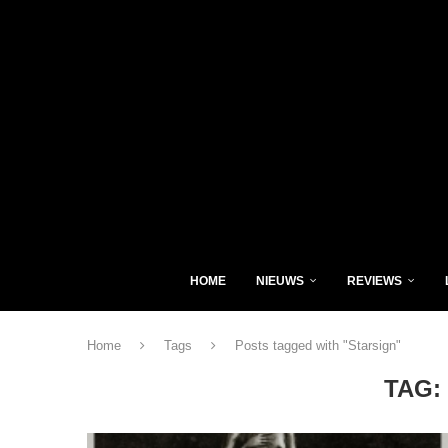
HOME
NIEUWS
REVIEWS
Home
Tags
Posts tagged with "Starsign"
TAG: