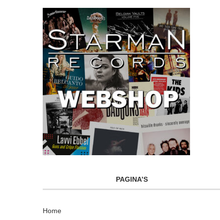
PAGINA’S
Home