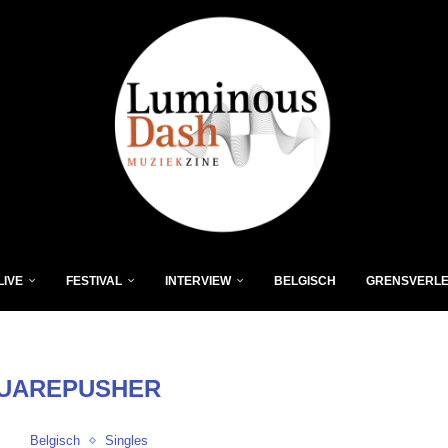
LIVE
FESTIVAL
INTERVIEW
BELGISCH
GRENSVERL
UAREPUSHER
Belgisch
Singles