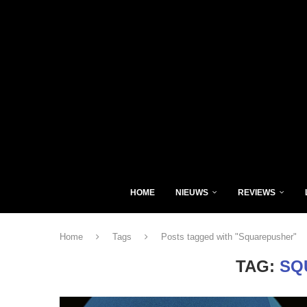
HOME
NIEUWS
REVIEWS
Home
Tags
Posts tagged with "Squarepusher"
TAG:
SQ