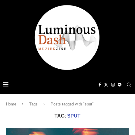
Home
Tags
Posts tagged with "sput"
TAG:
SPUT