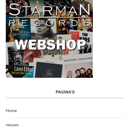
PAGINA’S
Home
nieuws