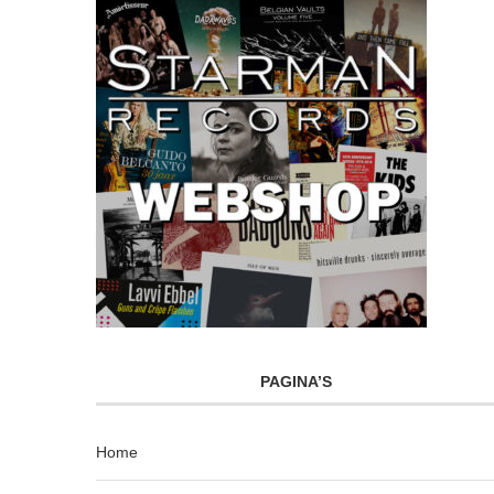
PAGINA’S
Home