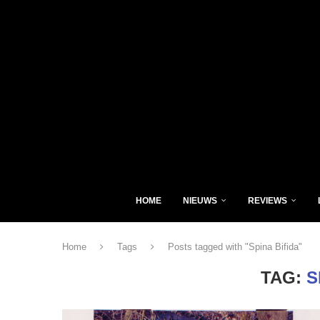
HOME
NIEUWS
REVIEWS
Home
Tags
Posts tagged with "Spina Bifida"
TAG:
S