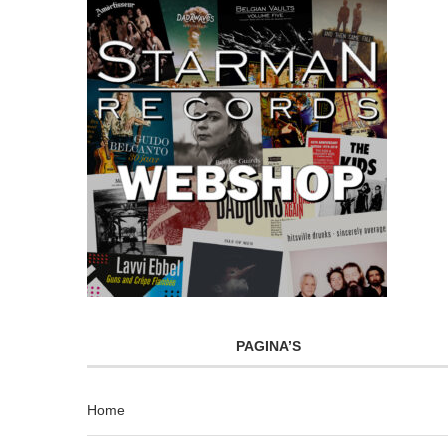
PAGINA’S
Home