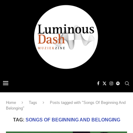
Home
Tags
Posts tagged with "Songs Of Beginning And
Belonging"
TAG:
SONGS OF BEGINNING AND BELONGING