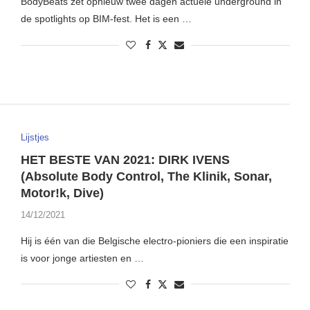
BodyBeats zet opnieuw twee dagen actuele underground in
de spotlights op BIM-fest. Het is een …
Lijstjes
HET BESTE VAN 2021: DIRK IVENS
(Absolute Body Control, The Klinik, Sonar,
Motor!k, Dive)
14/12/2021
Hij is één van die Belgische electro-pioniers die een inspiratie
is voor jonge artiesten en …