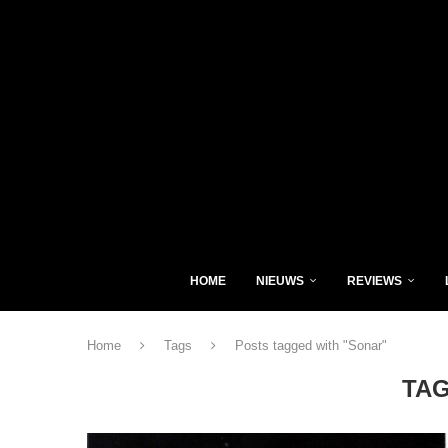
HOME
NIEUWS
REVIEWS
Home
Tags
Posts tagged with "Sonar"
TA