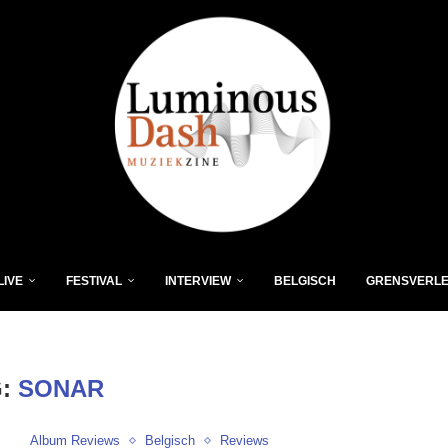
LIVE
FESTIVAL
INTERVIEW
BELGISCH
GRENSVERL
G:
SONAR
Album Reviews
Belgisch
Reviews