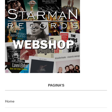
PAGINA’S
Home