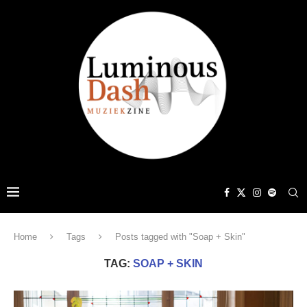
Home
Tags
Posts tagged with "Soap + Skin"
TAG:
SOAP + SKIN