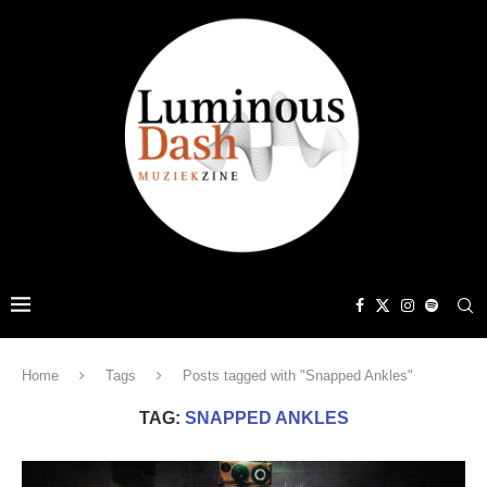
Home
Tags
Posts tagged with "Snapped Ankles"
TAG:
SNAPPED ANKLES