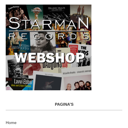
PAGINA’S
Home