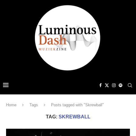
Home
Tags
Posts tagged with "Skrewball"
TAG:
SKREWBALL